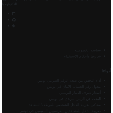
.
التكنولوجيا
سياسة الخصوصية
شروط وأحكام الاستخدام
أدواتنا
أداة التحقق من صحة الرقم الضريبي تونس
محول رقم الحساب الآيبان في تونس
أسعار صرف الدينار التونسي
البحث عن الرمز البريدي في تونس
محاكي ضريبة الدخل الشخصي للموظف/المتقاعد
ضريبة الدخل للمتقاعدين الفرنسيين المقيمين في تونس