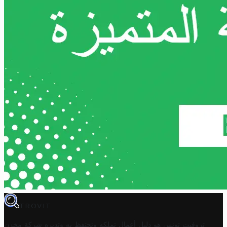
TROVIT
تروفيت تونس هو دليل أعمال تملكه وتحتفظ به وتديره
شركة مخزن