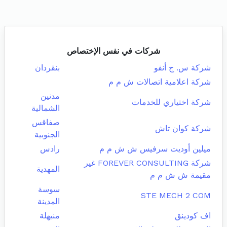
شركات في نفس الإختصاص
شركة س. ج أنفو
بنقردان
شركة اعلامية اتصالات ش م م
مدنين
شركة اختياري للخدمات
الشمالية
صفاقس
شركة كوان تاش
الجنوبية
ميلين أوديت سرفيس ش ش م م
رادس
شركة FOREVER CONSULTING غير
المهدية
مقيمة ش ش م م
سوسة
STE MECH 2 COM
المدينة
اف كودينق
منيهلة