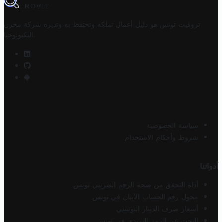
TROVIT
تروفيت تونس هو دليل أعمال تملكه وتحتفظ به وتديره
شركة مخزن
.
التكنولوجيا
سياسة الخصوصية
شروط وأحكام الاستخدام
أدواتنا
أداة التحقق من صحة الرقم الضريبي تونس
محول رقم الحساب الآيبان في تونس
أسعار صرف الدينار التونسي
البحث عن الرمز البريدي في تونس