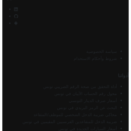
سياسة الخصوصية
شروط وأحكام الاستخدام
أدواتنا
أداة التحقق من صحة الرقم الضريبي تونس
محول رقم الحساب الآيبان في تونس
أسعار صرف الدينار التونسي
البحث عن الرمز البريدي في تونس
محاكي ضريبة الدخل الشخصي للموظف/المتقاعد
ضريبة الدخل للمتقاعدين الفرنسيين المقيمين في تونس
أسعار السيارات الجديدة في تونس