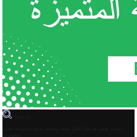
TROVIT
تروفيت تونس هو دليل أعمال تملكه وتحتفظ به وتديره
شركة مخزن
.
التكنولوجيا