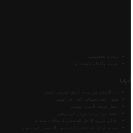
سياسة الخصوصية
شروط وأحكام الاستخدام
أدواتنا
أداة التحقق من صحة الرقم الضريبي تونس
محول رقم الحساب الآيبان في تونس
أسعار صرف الدينار التونسي
البحث عن الرمز البريدي في تونس
محاكي ضريبة الدخل الشخصي للموظف/المتقاعد
ضريبة الدخل للمتقاعدين الفرنسيين المقيمين في تونس