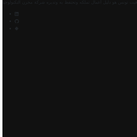
فيت تونس هو دليل أعمال تملكه وتحتفظ به وتديره
شركة مخزن التكنولوجيا