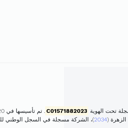
جلة تحت الهوية
C01571882023
. تم تأسيسها في 20 جانفي 2023 برأس مال قدره
لزهرة (
2034
)، الشركة مسجلة في السجل الوطني ل