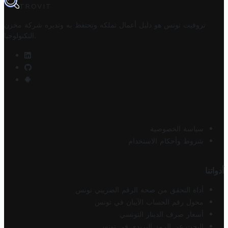
TROVIT
تروفيت تونس هو دليل أعمال تملكه وتحتفظ به وتديره
شركة مخزن
.
التكنولوجيا
سياسة الخصوصية
شروط وأحكام الاستخدام
أدواتنا
أداة التحقق من صحة الرقم الضريبي تونس
محول رقم الحساب الآيبان في تونس
أسعار صرف الدينار التونسي
البحث عن الرمز البريدي في تونس