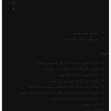
سياسة الخصوصية
شروط وأحكام الاستخدام
أدواتنا
أداة التحقق من صحة الرقم الضريبي تونس
محول رقم الحساب الآيبان في تونس
أسعار صرف الدينار التونسي
البحث عن الرمز البريدي في تونس
محاكي ضريبة الدخل الشخصي للموظف/المتقاعد
ضريبة الدخل للمتقاعدين الفرنسيين المقيمين في تونس
أسعار السيارات الجديدة في تونس
أخبار تروفيت
أخبار تونس