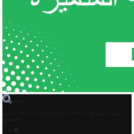
TROVIT
تروفيت تونس هو دليل أعمال تملكه وتحتفظ به وتديره
شركة مخزن
.
التكنولوجيا