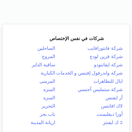
شركات في نفس الإختصاص
شركة فانتورافايب
الساحلين
شركة قرين لودج
المروج
شركة ايفانتودو
ساقية الداير
شركة واندرفول إفنتس و الخدمات
الكبارية
ابال للتظاهرات
المرسى
شركة ستمليس أجنسي
المنزه
أر ايفنس
المنزه
لاك افانتس
التحرير
أوزا ديفلبمنت
باب بحر
2 ك ايفنتز
اريانة المدينة