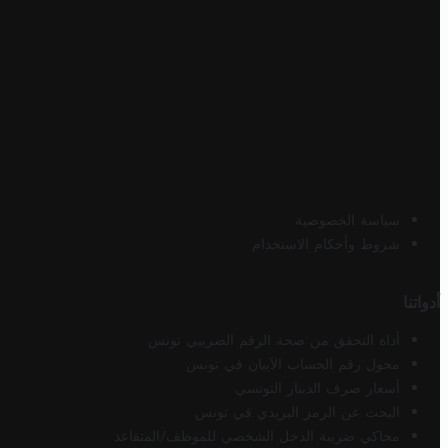
سياسة الخصوصية
شروط وأحكام الاستخدام
أدواتنا
أداة التحقق من صحة الرقم الضريبي تونس
محول رقم الحساب الآيبان في تونس
أسعار صرف الدينار التونسي
البحث عن الرمز البريدي في تونس
محاكي ضريبة الدخل الشخصي للموظف/المتقاعد