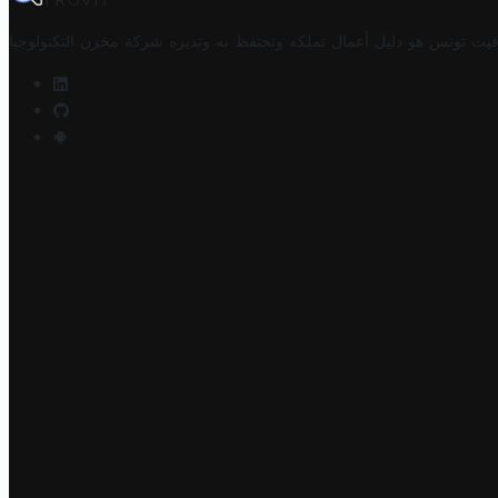
TROVIT
فيت تونس هو دليل أعمال تملكه وتحتفظ به وتديره
شركة مخزن التكنولوجيا