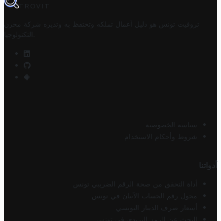
TROVIT
تروفيت تونس هو دليل أعمال تملكه وتحتفظ به وتديره
شركة مخزن
.
التكنولوجيا
سياسة الخصوصية
شروط وأحكام الاستخدام
أدواتنا
أداة التحقق من صحة الرقم الضريبي تونس
محول رقم الحساب الآيبان في تونس
أسعار صرف الدينار التونسي
البحث عن الرمز البريدي في تونس