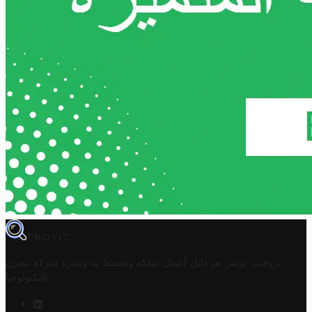
TROVIT
تروفيت تونس هو دليل أعمال تملكه وتحتفظ به وتديره
شركة مخزن
.
التكنولوجيا