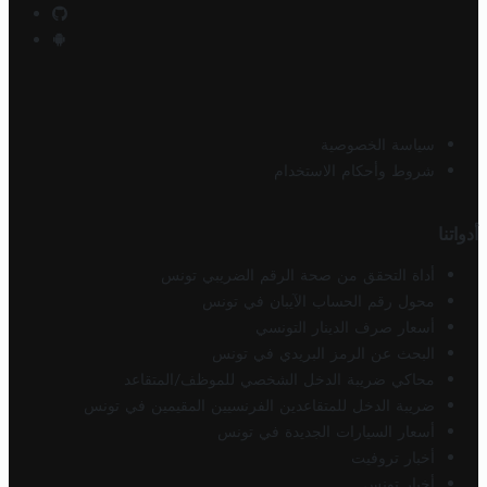
سياسة الخصوصية
شروط وأحكام الاستخدام
أدواتنا
أداة التحقق من صحة الرقم الضريبي تونس
محول رقم الحساب الآيبان في تونس
أسعار صرف الدينار التونسي
البحث عن الرمز البريدي في تونس
محاكي ضريبة الدخل الشخصي للموظف/المتقاعد
ضريبة الدخل للمتقاعدين الفرنسيين المقيمين في تونس
أسعار السيارات الجديدة في تونس
أخبار تروفيت
أخبار تونس