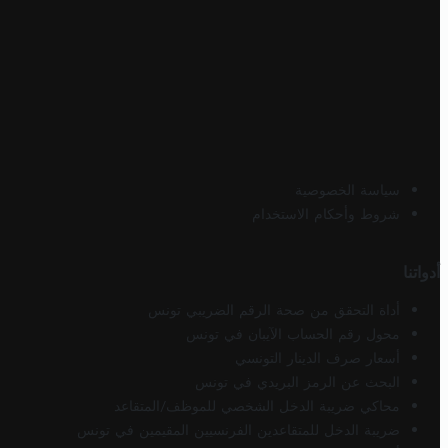
سياسة الخصوصية
شروط وأحكام الاستخدام
أدواتنا
أداة التحقق من صحة الرقم الضريبي تونس
محول رقم الحساب الآيبان في تونس
أسعار صرف الدينار التونسي
البحث عن الرمز البريدي في تونس
محاكي ضريبة الدخل الشخصي للموظف/المتقاعد
ضريبة الدخل للمتقاعدين الفرنسيين المقيمين في تونس