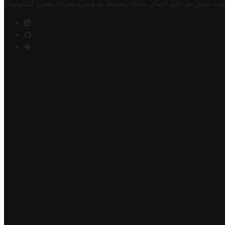
فيت تونس هو دليل أعمال تملكه وتحتفظ به وتديره
شركة مخزن التكنولوجيا