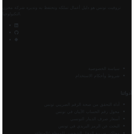
تروفيت تونس هو دليل أعمال تملكه وتحتفظ به وتديره
شركة مخزن
.
التكنولوجيا
سياسة الخصوصية
شروط وأحكام الاستخدام
أدواتنا
أداة التحقق من صحة الرقم الضريبي تونس
محول رقم الحساب الآيبان في تونس
أسعار صرف الدينار التونسي
البحث عن الرمز البريدي في تونس
محاكي ضريبة الدخل الشخصي للموظف/المتقاعد