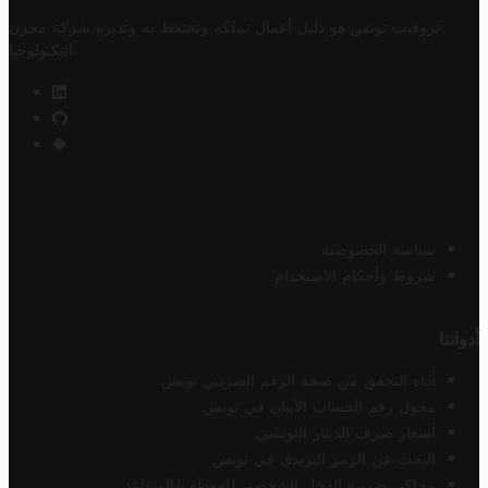
تروفيت تونس هو دليل أعمال تملكه وتحتفظ به وتديره
شركة مخزن
.
التكنولوجيا
سياسة الخصوصية
شروط وأحكام الاستخدام
أدواتنا
أداة التحقق من صحة الرقم الضريبي تونس
محول رقم الحساب الآيبان في تونس
أسعار صرف الدينار التونسي
البحث عن الرمز البريدي في تونس
محاكي ضريبة الدخل الشخصي للموظف/المتقاعد