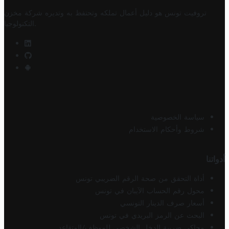
تروفيت تونس هو دليل أعمال تملكه وتحتفظ به وتديره
شركة مخزن
.
التكنولوجيا
سياسة الخصوصية
شروط وأحكام الاستخدام
أدواتنا
أداة التحقق من صحة الرقم الضريبي تونس
محول رقم الحساب الآيبان في تونس
أسعار صرف الدينار التونسي
البحث عن الرمز البريدي في تونس
محاكي ضريبة الدخل الشخصي للموظف/المتقاعد