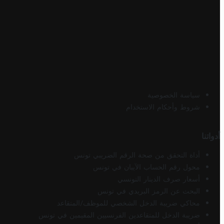
سياسة الخصوصية
شروط وأحكام الاستخدام
أدواتنا
أداة التحقق من صحة الرقم الضريبي تونس
محول رقم الحساب الآيبان في تونس
أسعار صرف الدينار التونسي
البحث عن الرمز البريدي في تونس
محاكي ضريبة الدخل الشخصي للموظف/المتقاعد
ضريبة الدخل للمتقاعدين الفرنسيين المقيمين في تونس