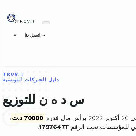
TROVIT
اتصل بنا
TROVIT
دليل الشركات التونسية
س د ه ن للتوزيع
ال قدره
70000 د.ت
،
ني للمؤسسات تحت الرقم
1797647T
.