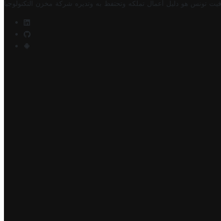
فيت تونس هو دليل أعمال تملكه وتحتفظ به وتديره
شركة مخزن التكنولوجيا