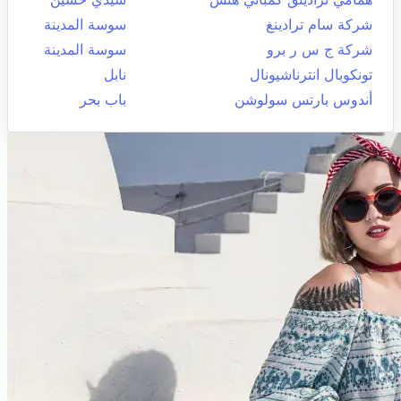
شركة سام ترادينغ
سوسة المدينة
شركة ج س ر برو
سوسة المدينة
تونكوبال انترناشيونال
نابل
أندوس بارتس سولوشن
باب بحر