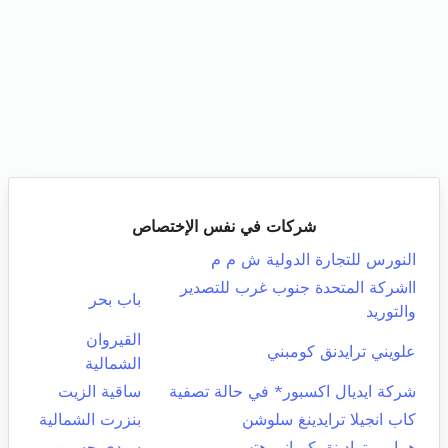
شركات في نفس الإختصاص
النورس للتجارة الدولية ش م م
ااشركة المتحدة جنوب غرب للتصدير
باب بحر
والتوريد
القيروان
علويني ترايدنق كومبني
الشمالية
شركة ايديال اكسبور* في حالة تصفية
ساقية الزيت
كاب انجيلا ترايدينغ سلوشن
بنزرت الشمالية
همامي ترادينق كمباني هتس
سيدي حسين