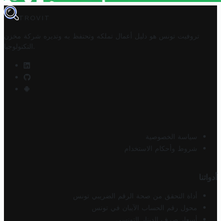
TROVIT
تروفيت تونس هو دليل أعمال تملكه وتحتفظ به وتديره
شركة مخزن
.
التكنولوجيا
سياسة الخصوصية
شروط وأحكام الاستخدام
أدواتنا
أداة التحقق من صحة الرقم الضريبي تونس
محول رقم الحساب الآيبان في تونس
أسعار صرف الدينار التونسي