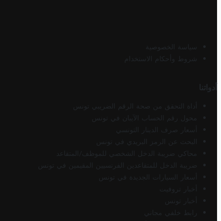
سياسة الخصوصية
شروط وأحكام الاستخدام
أدواتنا
أداة التحقق من صحة الرقم الضريبي تونس
محول رقم الحساب الآيبان في تونس
أسعار صرف الدينار التونسي
البحث عن الرمز البريدي في تونس
محاكي ضريبة الدخل الشخصي للموظف/المتقاعد
ضريبة الدخل للمتقاعدين الفرنسيين المقيمين في تونس
أسعار السيارات الجديدة في تونس
أخبار تروفيت
أخبار تونس
رابط خلفي مجاني