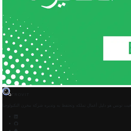
TROVIT
فيت تونس هو دليل أعمال تملكه وتحتفظ به وتديره
شركة مخزن التكنولوجيا