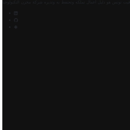
فيت تونس هو دليل أعمال تملكه وتحتفظ به وتديره
شركة مخزن التكنولوجيا