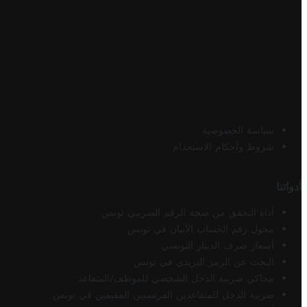
سياسة الخصوصية
شروط وأحكام الاستخدام
أدواتنا
أداة التحقق من صحة الرقم الضريبي تونس
محول رقم الحساب الآيبان في تونس
أسعار صرف الدينار التونسي
البحث عن الرمز البريدي في تونس
محاكي ضريبة الدخل الشخصي للموظف/المتقاعد
ضريبة الدخل للمتقاعدين الفرنسيين المقيمين في تونس