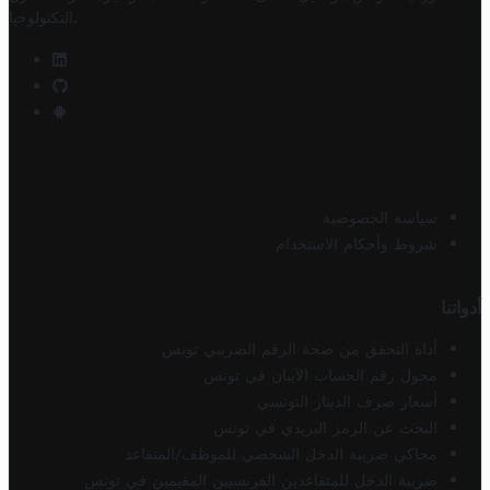
.
التكنولوجيا
سياسة الخصوصية
شروط وأحكام الاستخدام
أدواتنا
أداة التحقق من صحة الرقم الضريبي تونس
محول رقم الحساب الآيبان في تونس
أسعار صرف الدينار التونسي
البحث عن الرمز البريدي في تونس
محاكي ضريبة الدخل الشخصي للموظف/المتقاعد
ضريبة الدخل للمتقاعدين الفرنسيين المقيمين في تونس