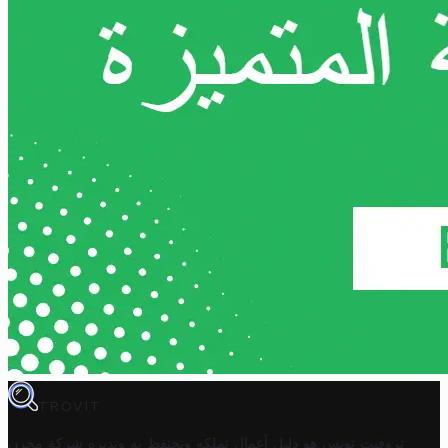
TROVIT
تروفيت تونس هو دليل أعمال تملكه وتحتفظ به وتديره
شركة مخزن