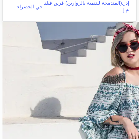
إدز.(المندمجة للتنمية بالزوارين) قرين فيلد
حي الخضراء
خ إ