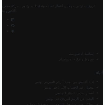
تروفيت تونس هو دليل أعمال تملكه وتحتفظ به وتديره
شركة مخزن
.
التكنولوجيا
سياسة الخصوصية
شروط وأحكام الاستخدام
أدواتنا
أداة التحقق من صحة الرقم الضريبي تونس
محول رقم الحساب الآيبان في تونس
أسعار صرف الدينار التونسي
البحث عن الرمز البريدي في تونس
محاكي ضريبة الدخل الشخصي للموظف/المتقاعد