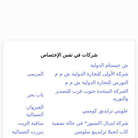
شركات في نفس الإختصاص
ش جيستام الدولية
شركة الأولى للتجارة الدولية ش م م
المرسى
النورس للتجارة الدولية ش م م
ااشركة المتحدة جنوب غرب للتصدير
باب بحر
والتوريد
القيروان
علويني ترايدنق كومبني
الشمالية
شركة ايديال اكسبور* في حالة تصفية
ساقية الزيت
كاب انجيلا ترايدينغ سلوشن
بنزرت الشمالية