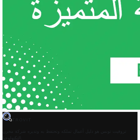
TROVIT
تروفيت تونس هو دليل أعمال تملكه وتحتفظ به وتديره
شركة مخزن
.
التكنولوجيا