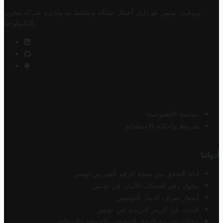
تروفيت تونس هو دليل أعمال تملكه وتحتفظ به وتديره
شركة مخزن
.
التكنولوجيا
سياسة الخصوصية
شروط وأحكام الاستخدام
أدواتنا
أداة التحقق من صحة الرقم الضريبي تونس
محول رقم الحساب الآيبان في تونس
أسعار صرف الدينار التونسي
البحث عن الرمز البريدي في تونس
محاكي ضريبة الدخل الشخصي للموظف/المتقاعد