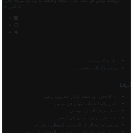
تروفيت تونس هو دليل أعمال تملكه وتحتفظ به وتديره
شركة مخزن
.
التكنولوجيا
سياسة الخصوصية
شروط وأحكام الاستخدام
أدواتنا
أداة التحقق من صحة الرقم الضريبي تونس
محول رقم الحساب الآيبان في تونس
أسعار صرف الدينار التونسي
البحث عن الرمز البريدي في تونس
محاكي ضريبة الدخل الشخصي للموظف/المتقاعد
ضريبة الدخل للمتقاعدين الفرنسيين المقيمين في تونس