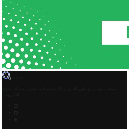
TROVIT
تروفيت تونس هو دليل أعمال تملكه وتحتفظ به وتديره
شركة مخزن
.
التكنولوجيا