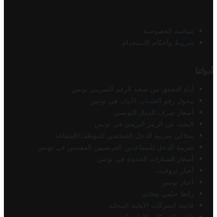
سياسة الخصوصية
شروط وأحكام الاستخدام
أدواتنا
أداة التحقق من صحة الرقم الضريبي تونس
محول رقم الحساب الآيبان في تونس
أسعار صرف الدينار التونسي
البحث عن الرمز البريدي في تونس
محاكي ضريبة الدخل الشخصي للموظف/المتقاعد
ضريبة الدخل للمتقاعدين الفرنسيين المقيمين في تونس
أسعار السيارات الجديدة في تونس
أخبار تروفيت
أخبار تونس
رابط خلفي مجاني
قائمة الشركات الأهلية المحلية