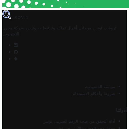
TROVIT
تروفيت تونس هو دليل أعمال تملكه وتحتفظ به وتديره
شركة مخزن
.
التكنولوجيا
سياسة الخصوصية
شروط وأحكام الاستخدام
أدواتنا
أداة التحقق من صحة الرقم الضريبي تونس
محول رقم الحساب الآيبان في تونس