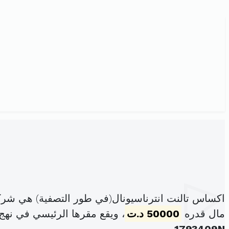
اكساس تالنت انترناسيونال(في طور التصفية) هي شرك
مال قدره
50000 د.ت
، ويقع مقرها الرئيسي في نهج أريحة عد6د لا