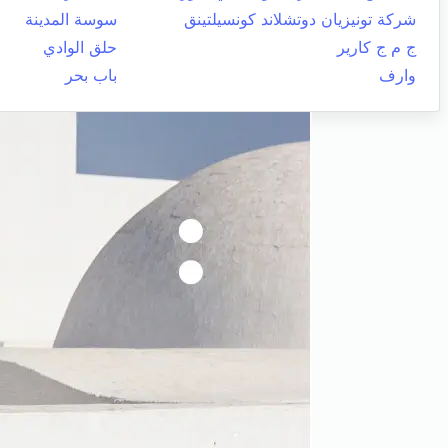
شركة تونيزيان دوتشلاند كونسيلتينق
سوسة المدينة
ج م ج كارير
حلق الوادي
وارف
باب بحر