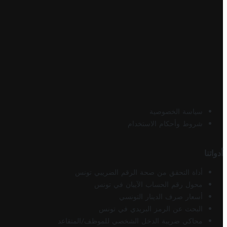
سياسة الخصوصية
شروط وأحكام الاستخدام
أدواتنا
أداة التحقق من صحة الرقم الضريبي تونس
محول رقم الحساب الآيبان في تونس
أسعار صرف الدينار التونسي
البحث عن الرمز البريدي في تونس
محاكي ضريبة الدخل الشخصي للموظف/المتقاعد