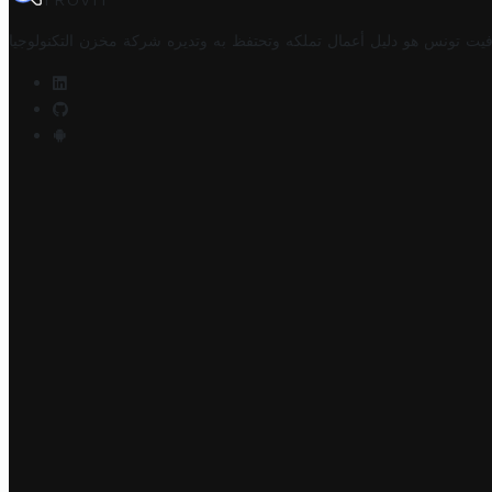
TROVIT
فيت تونس هو دليل أعمال تملكه وتحتفظ به وتديره
شركة مخزن التكنولوجيا