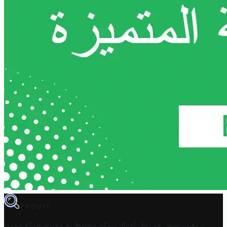
TROVIT
تروفيت تونس هو دليل أعمال تملكه وتحتفظ به وتديره
شركة مخزن