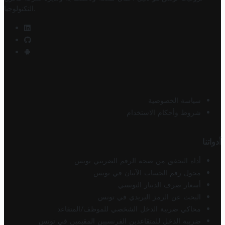
.
التكنولوجيا
سياسة الخصوصية
شروط وأحكام الاستخدام
أدواتنا
أداة التحقق من صحة الرقم الضريبي تونس
محول رقم الحساب الآيبان في تونس
أسعار صرف الدينار التونسي
البحث عن الرمز البريدي في تونس
محاكي ضريبة الدخل الشخصي للموظف/المتقاعد
ضريبة الدخل للمتقاعدين الفرنسيين المقيمين في تونس