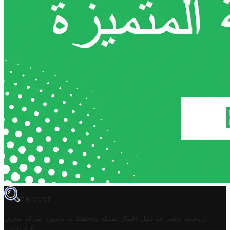
TROVIT
تروفيت تونس هو دليل أعمال تملكه وتحتفظ به وتديره
شركة مخزن
.
التكنولوجيا