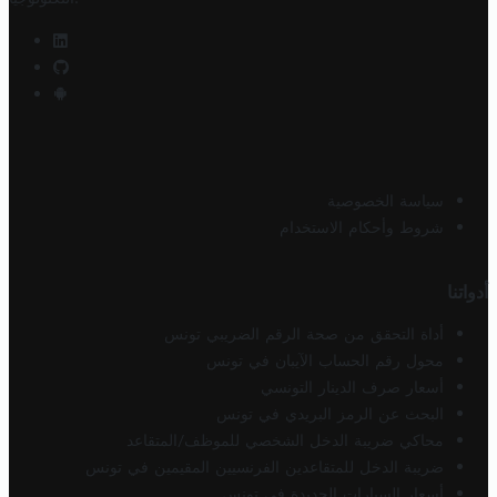
سياسة الخصوصية
شروط وأحكام الاستخدام
أدواتنا
أداة التحقق من صحة الرقم الضريبي تونس
محول رقم الحساب الآيبان في تونس
أسعار صرف الدينار التونسي
البحث عن الرمز البريدي في تونس
محاكي ضريبة الدخل الشخصي للموظف/المتقاعد
ضريبة الدخل للمتقاعدين الفرنسيين المقيمين في تونس
أسعار السيارات الجديدة في تونس