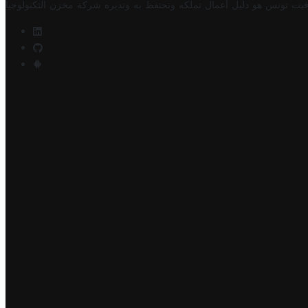
فيت تونس هو دليل أعمال تملكه وتحتفظ به وتديره
شركة مخزن التكنولوجيا