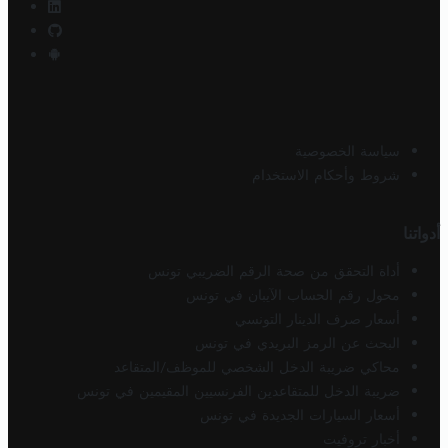
سياسة الخصوصية
شروط وأحكام الاستخدام
أدواتنا
أداة التحقق من صحة الرقم الضريبي تونس
محول رقم الحساب الآيبان في تونس
أسعار صرف الدينار التونسي
البحث عن الرمز البريدي في تونس
محاكي ضريبة الدخل الشخصي للموظف/المتقاعد
ضريبة الدخل للمتقاعدين الفرنسيين المقيمين في تونس
أسعار السيارات الجديدة في تونس
أخبار تروفيت