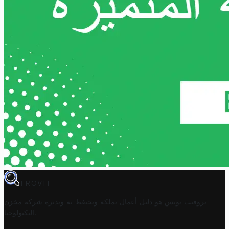
TROVIT
تروفيت تونس هو دليل أعمال تملكه وتحتفظ به وتديره
شركة مخزن
.
التكنولوجيا