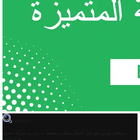
TROVIT
تروفيت تونس هو دليل أعمال تملكه وتحتفظ به وتديره
شركة مخزن
.
التكنولوجيا