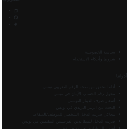
سياسة الخصوصية
شروط وأحكام الاستخدام
أدواتنا
أداة التحقق من صحة الرقم الضريبي تونس
محول رقم الحساب الآيبان في تونس
أسعار صرف الدينار التونسي
البحث عن الرمز البريدي في تونس
محاكي ضريبة الدخل الشخصي للموظف/المتقاعد
ضريبة الدخل للمتقاعدين الفرنسيين المقيمين في تونس
أسعار السيارات الجديدة في تونس