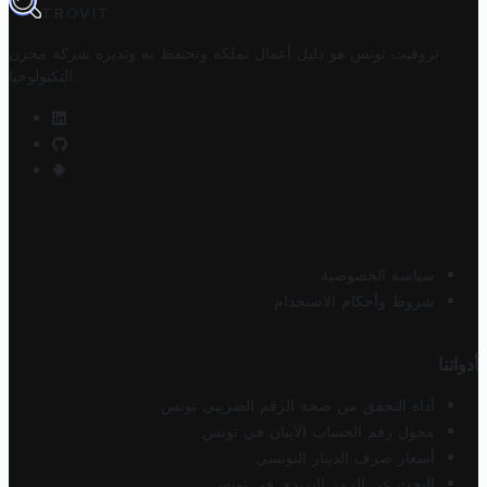
TROVIT
تروفيت تونس هو دليل أعمال تملكه وتحتفظ به وتديره
شركة مخزن
.
التكنولوجيا
سياسة الخصوصية
شروط وأحكام الاستخدام
أدواتنا
أداة التحقق من صحة الرقم الضريبي تونس
محول رقم الحساب الآيبان في تونس
أسعار صرف الدينار التونسي
البحث عن الرمز البريدي في تونس