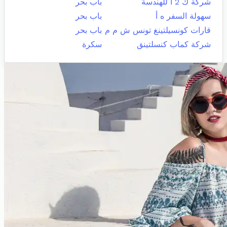
شركة ك 2 أ للهندسة
باب بحر
سهولة السفر ه أ
باب بحر
قارات كونسيلتينغ تونس ش م م
باب بحر
شركة كماب كنسلتينق
سكرة