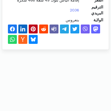
المقر
إقامة الياس بلوك 49 شقة 466 سكرة
الترقيم
2036
البريدي
الولاية
بنعروس