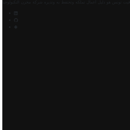
فيت تونس هو دليل أعمال تملكه وتحتفظ به وتديره
شركة مخزن التكنولوجيا