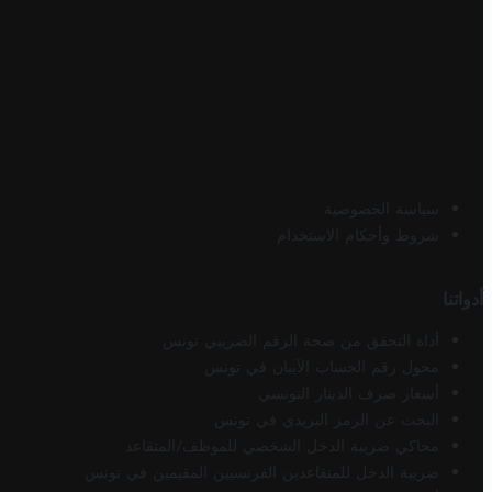
سياسة الخصوصية
شروط وأحكام الاستخدام
أدواتنا
أداة التحقق من صحة الرقم الضريبي تونس
محول رقم الحساب الآيبان في تونس
أسعار صرف الدينار التونسي
البحث عن الرمز البريدي في تونس
محاكي ضريبة الدخل الشخصي للموظف/المتقاعد
ضريبة الدخل للمتقاعدين الفرنسيين المقيمين في تونس