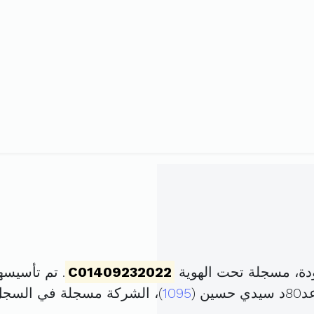
دة، مسجلة تحت الهوية
C01409232022
. تم تأسيسها في 22 سبتمبر 022
 (
1095
)، الشركة مسجلة في السج