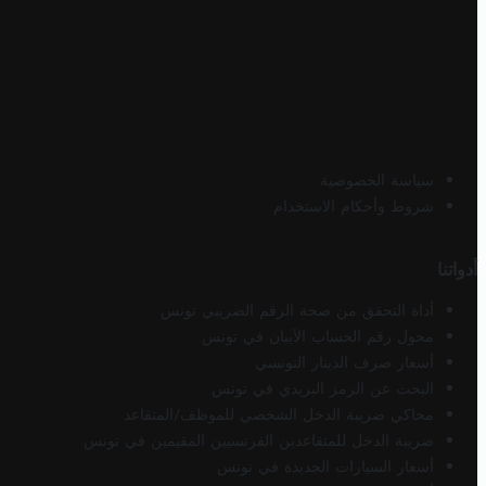
سياسة الخصوصية
شروط وأحكام الاستخدام
أدواتنا
أداة التحقق من صحة الرقم الضريبي تونس
محول رقم الحساب الآيبان في تونس
أسعار صرف الدينار التونسي
البحث عن الرمز البريدي في تونس
محاكي ضريبة الدخل الشخصي للموظف/المتقاعد
ضريبة الدخل للمتقاعدين الفرنسيين المقيمين في تونس
أسعار السيارات الجديدة في تونس