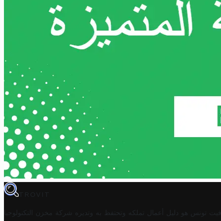
TROVIT
فيت تونس هو دليل أعمال تملكه وتحتفظ به وتديره
شركة مخزن التكنولوجيا