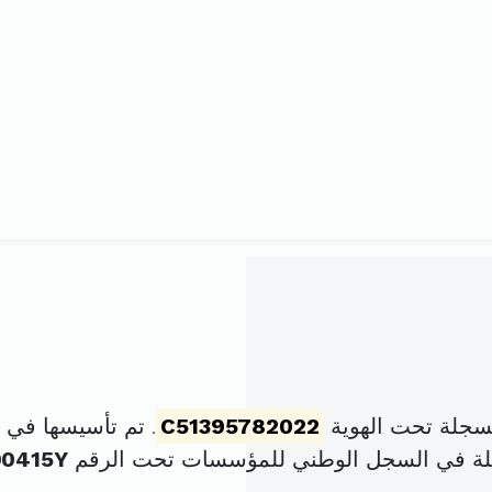
مسجلة تحت الهوية
C51395782022
. تم تأسيسها في 26 سبتمبر 2022 برأس مال قدره
لة في السجل الوطني للمؤسسات تحت الرقم
90415Y