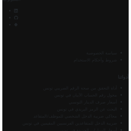
سياسة الخصوصية
شروط وأحكام الاستخدام
أدواتنا
أداة التحقق من صحة الرقم الضريبي تونس
محول رقم الحساب الآيبان في تونس
أسعار صرف الدينار التونسي
البحث عن الرمز البريدي في تونس
محاكي ضريبة الدخل الشخصي للموظف/المتقاعد
ضريبة الدخل للمتقاعدين الفرنسيين المقيمين في تونس
أسعار السيارات الجديدة في تونس