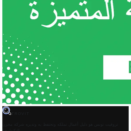
TROVIT
تروفيت تونس هو دليل أعمال تملكه وتحتفظ به وتديره
شركة مخزن
.
التكنولوجيا