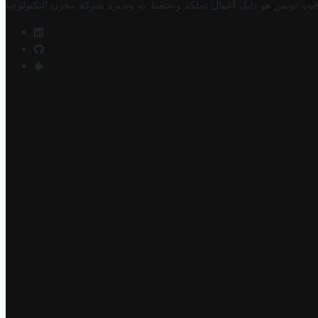
فيت تونس هو دليل أعمال تملكه وتحتفظ به وتديره
شركة مخزن التكنولوجيا