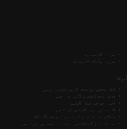
سياسة الخصوصية
شروط وأحكام الاستخدام
أدواتنا
أداة التحقق من صحة الرقم الضريبي تونس
محول رقم الحساب الآيبان في تونس
أسعار صرف الدينار التونسي
البحث عن الرمز البريدي في تونس
محاكي ضريبة الدخل الشخصي للموظف/المتقاعد
ضريبة الدخل للمتقاعدين الفرنسيين المقيمين في تونس