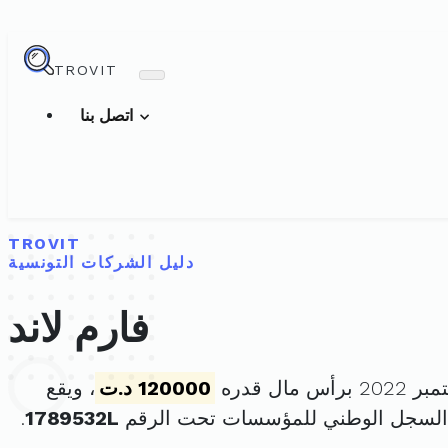
TROVIT
اتصل بنا
TROVIT
دليل الشركات التونسية
فارم لاند
120000 د.ت
، ويقع
 السجل الوطني للمؤسسات تحت الرقم
1789532L
.