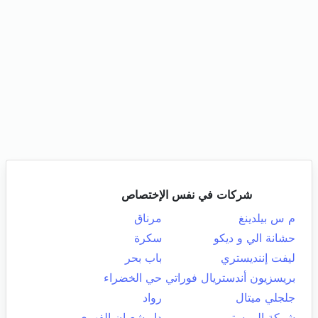
شركات في نفس الإختصاص
م س بيلدينغ
مرناق
حشانة الي و ديكو
سكرة
ليفت إننديستري
باب بحر
بريسزيون أندستريال فوراتي
حي الخضراء
جلجلي ميتال
رواد
شركة اليو ستور
دار شعبان الفهري