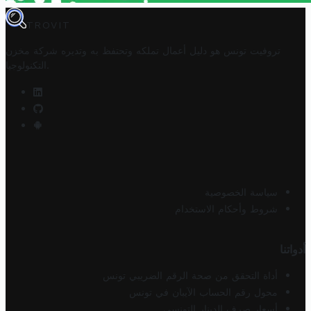
TROVIT
تروفيت تونس هو دليل أعمال تملكه وتحتفظ به وتديره
شركة مخزن
.
التكنولوجيا
سياسة الخصوصية
شروط وأحكام الاستخدام
أدواتنا
أداة التحقق من صحة الرقم الضريبي تونس
محول رقم الحساب الآيبان في تونس
أسعار صرف الدينار التونسي