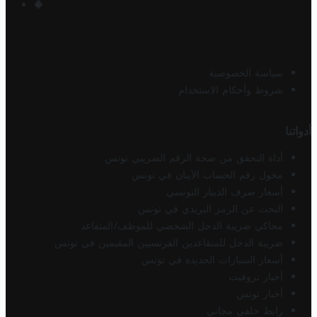
سياسة الخصوصية
شروط وأحكام الاستخدام
أدواتنا
أداة التحقق من صحة الرقم الضريبي تونس
محول رقم الحساب الآيبان في تونس
أسعار صرف الدينار التونسي
البحث عن الرمز البريدي في تونس
محاكي ضريبة الدخل الشخصي للموظف/المتقاعد
ضريبة الدخل للمتقاعدين الفرنسيين المقيمين في تونس
أسعار السيارات الجديدة في تونس
أخبار تروفيت
أخبار تونس
رابط خلفي مجاني