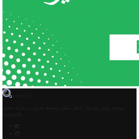
TROVIT
تروفيت تونس هو دليل أعمال تملكه وتحتفظ به وتديره
شركة مخزن
.
التكنولوجيا