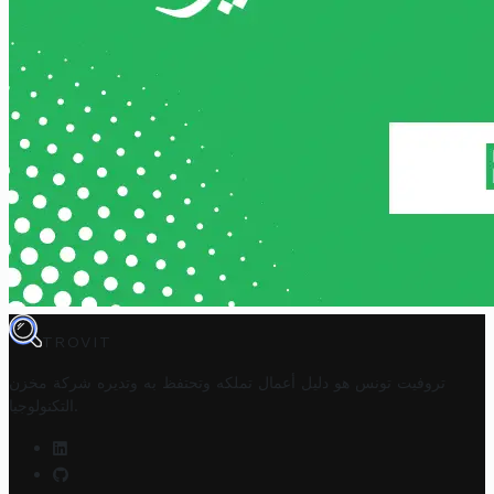
TROVIT
تروفيت تونس هو دليل أعمال تملكه وتحتفظ به وتديره
شركة مخزن
.
التكنولوجيا