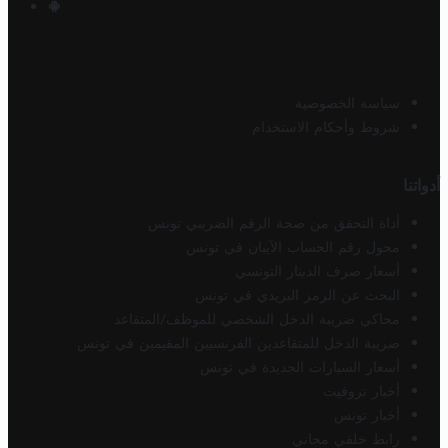
سياسة الخصوصية
شروط وأحكام الاستخدام
أدواتنا
أداة التحقق من صحة الرقم الضريبي تونس
محول رقم الحساب الآيبان في تونس
أسعار صرف الدينار التونسي
البحث عن الرمز البريدي في تونس
محاكي ضريبة الدخل الشخصي للموظف/المتقاعد
ضريبة الدخل للمتقاعدين الفرنسيين المقيمين في تونس
أسعار السيارات الجديدة في تونس
أخبار تروفيت
أخبار تونس
رابط خلفي مجاني