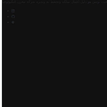
فيت تونس هو دليل أعمال تملكه وتحتفظ به وتديره
شركة مخزن التكنولوجيا