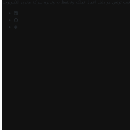
فيت تونس هو دليل أعمال تملكه وتحتفظ به وتديره
شركة مخزن التكنولوجيا