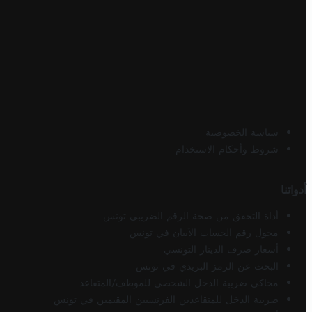
سياسة الخصوصية
شروط وأحكام الاستخدام
أدواتنا
أداة التحقق من صحة الرقم الضريبي تونس
محول رقم الحساب الآيبان في تونس
أسعار صرف الدينار التونسي
البحث عن الرمز البريدي في تونس
محاكي ضريبة الدخل الشخصي للموظف/المتقاعد
ضريبة الدخل للمتقاعدين الفرنسيين المقيمين في تونس