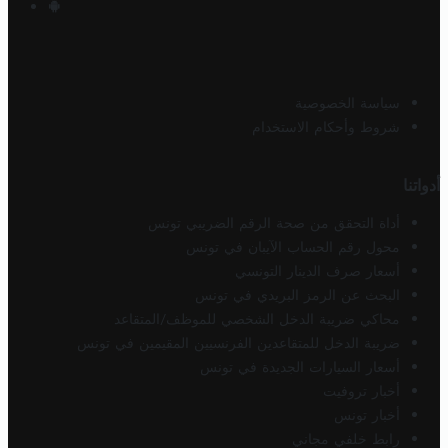
سياسة الخصوصية
شروط وأحكام الاستخدام
أدواتنا
أداة التحقق من صحة الرقم الضريبي تونس
محول رقم الحساب الآيبان في تونس
أسعار صرف الدينار التونسي
البحث عن الرمز البريدي في تونس
محاكي ضريبة الدخل الشخصي للموظف/المتقاعد
ضريبة الدخل للمتقاعدين الفرنسيين المقيمين في تونس
أسعار السيارات الجديدة في تونس
أخبار تروفيت
أخبار تونس
رابط خلفي مجاني