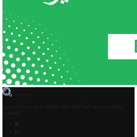
TROVIT
تروفيت تونس هو دليل أعمال تملكه وتحتفظ به وتديره
شركة مخزن
.
التكنولوجيا