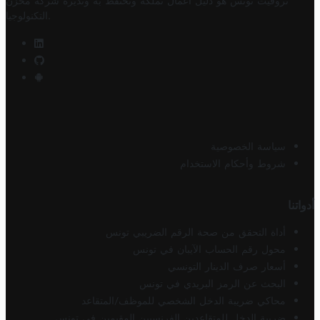
تروفيت تونس هو دليل أعمال تملكه وتحتفظ به وتديره
شركة مخزن
.
التكنولوجيا
سياسة الخصوصية
شروط وأحكام الاستخدام
أدواتنا
أداة التحقق من صحة الرقم الضريبي تونس
محول رقم الحساب الآيبان في تونس
أسعار صرف الدينار التونسي
البحث عن الرمز البريدي في تونس
محاكي ضريبة الدخل الشخصي للموظف/المتقاعد
ضريبة الدخل للمتقاعدين الفرنسيين المقيمين في تونس