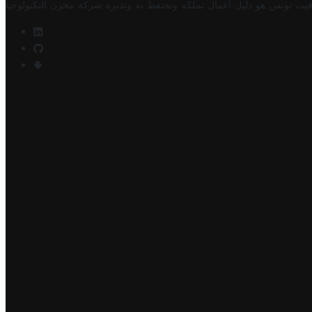
فيت تونس هو دليل أعمال تملكه وتحتفظ به وتديره
شركة مخزن التكنولوجيا