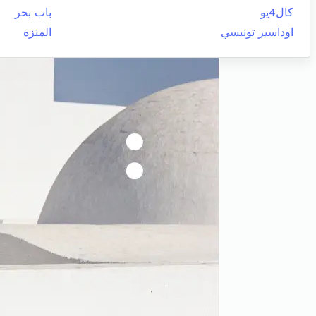
كال4يو
باب بحر
اوداسير تونيسي
المنزه