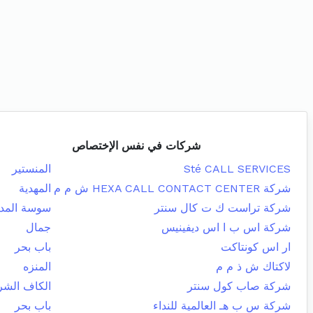
شركات في نفس الإختصاص
Sté CALL SERVICES
المنستير
شركة HEXA CALL CONTACT CENTER ش م م
المهدية
شركة تراست ك ت كال سنتر
سوسة المدي
شركة اس ب ا اس ديفينيس
جمال
ار اس كونتاكت
باب بحر
لاكتاك ش ذ م م
المنزه
شركة صاب كول سنتر
الكاف الشر
شركة س ب هـ العالمية للنداء
باب بحر