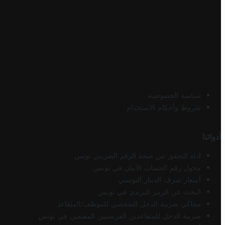
سياسة الخصوصية
شروط وأحكام الاستخدام
أدواتنا
أداة التحقق من صحة الرقم الضريبي تونس
محول رقم الحساب الآيبان في تونس
أسعار صرف الدينار التونسي
البحث عن الرمز البريدي في تونس
محاكي ضريبة الدخل الشخصي للموظف/المتقاعد
ضريبة الدخل للمتقاعدين الفرنسيين المقيمين في تونس