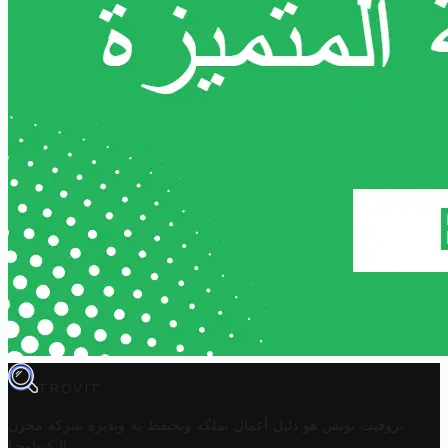
TROVIT
تروفيت تونس هو دليل أعمال تملكه وتحتفظ به وتديره
شركة مخزن
.
التكنولوجيا