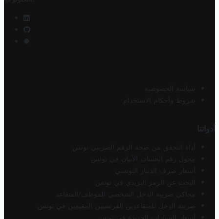
سياسة الخصوصية
شروط وأحكام الاستخدام
أدواتنا
أداة التحقق من صحة الرقم الضريبي تونس
محول رقم الحساب الآيبان في تونس
أسعار صرف الدينار التونسي
البحث عن الرمز البريدي في تونس
محاكي ضريبة الدخل الشخصي للموظف/المتقاعد
ضريبة الدخل للمتقاعدين الفرنسيين المقيمين في تونس
أسعار السيارات الجديدة في تونس