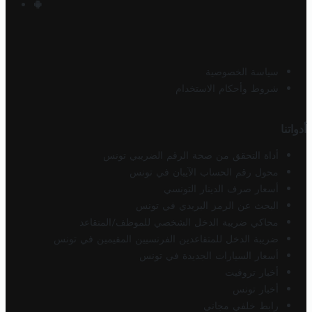
سياسة الخصوصية
شروط وأحكام الاستخدام
أدواتنا
أداة التحقق من صحة الرقم الضريبي تونس
محول رقم الحساب الآيبان في تونس
أسعار صرف الدينار التونسي
البحث عن الرمز البريدي في تونس
محاكي ضريبة الدخل الشخصي للموظف/المتقاعد
ضريبة الدخل للمتقاعدين الفرنسيين المقيمين في تونس
أسعار السيارات الجديدة في تونس
أخبار تروفيت
أخبار تونس
رابط خلفي مجاني