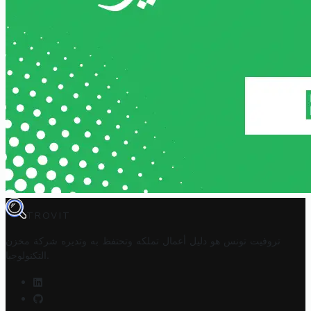
TROVIT
تروفيت تونس هو دليل أعمال تملكه وتحتفظ به وتديره
شركة مخزن
.
التكنولوجيا