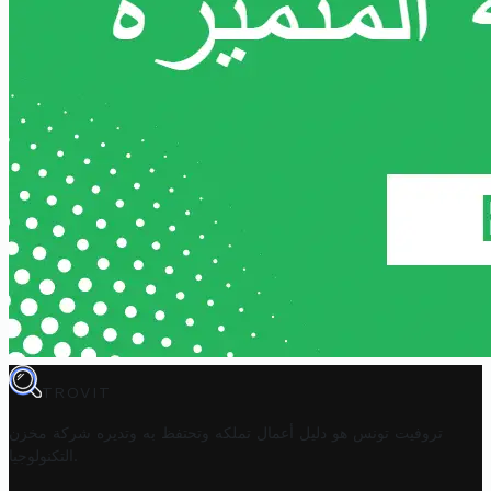
TROVIT
تروفيت تونس هو دليل أعمال تملكه وتحتفظ به وتديره
شركة مخزن
.
التكنولوجيا