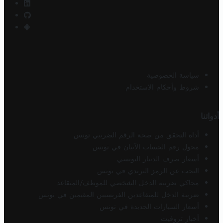
سياسة الخصوصية
شروط وأحكام الاستخدام
أدواتنا
أداة التحقق من صحة الرقم الضريبي تونس
محول رقم الحساب الآيبان في تونس
أسعار صرف الدينار التونسي
البحث عن الرمز البريدي في تونس
محاكي ضريبة الدخل الشخصي للموظف/المتقاعد
ضريبة الدخل للمتقاعدين الفرنسيين المقيمين في تونس
أسعار السيارات الجديدة في تونس
أخبار تروفيت