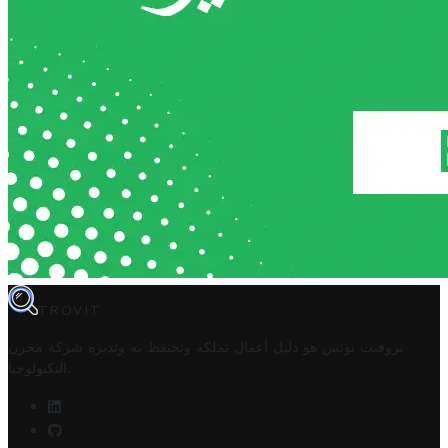
TROVIT
تروفيت تونس هو دليل أعمال تملكه وتحتفظ به وتديره
شركة مخزن
.
التكنولوجيا