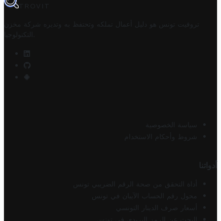
TROVIT
تروفيت تونس هو دليل أعمال تملكه وتحتفظ به وتديره
شركة مخزن
.
التكنولوجيا
سياسة الخصوصية
شروط وأحكام الاستخدام
أدواتنا
أداة التحقق من صحة الرقم الضريبي تونس
محول رقم الحساب الآيبان في تونس
أسعار صرف الدينار التونسي
البحث عن الرمز البريدي في تونس