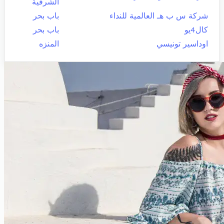
الشرقية
شركة س ب هـ العالمية للنداء
باب بحر
كال4يو
باب بحر
اوداسير تونيسي
المنزه