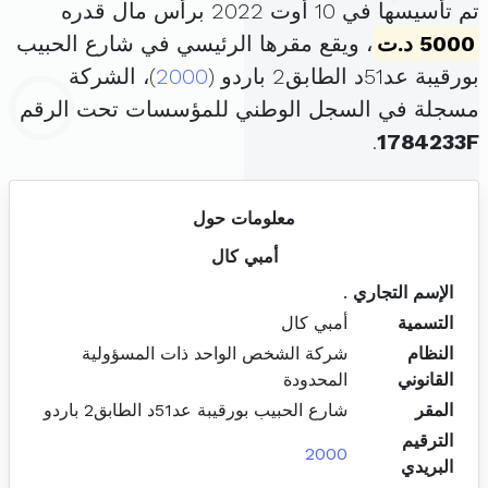
تم تأسيسها في 10 أوت 2022 برأس مال قدره
5000 د.ت
، ويقع مقرها الرئيسي في شارع الحبيب
بورقيبة عد51د الطابق2 باردو (
2000
)، الشركة
مسجلة في السجل الوطني للمؤسسات تحت الرقم
.
1784233F
معلومات حول
أمبي كال
الإسم التجاري
.
التسمية
أمبي كال
النظام
شركة الشخص الواحد ذات المسؤولية
القانوني
المحدودة
المقر
شارع الحبيب بورقيبة عد51د الطابق2 باردو
الترقيم
2000
البريدي