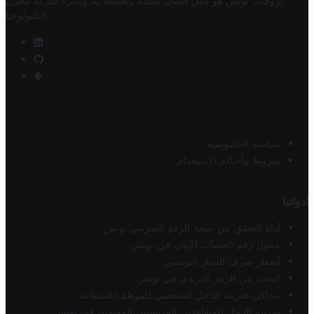
تروفيت تونس هو دليل أعمال تملكه وتحتفظ به وتديره
شركة مخزن
.
التكنولوجيا
سياسة الخصوصية
شروط وأحكام الاستخدام
أدواتنا
أداة التحقق من صحة الرقم الضريبي تونس
محول رقم الحساب الآيبان في تونس
أسعار صرف الدينار التونسي
البحث عن الرمز البريدي في تونس
محاكي ضريبة الدخل الشخصي للموظف/المتقاعد
ضريبة الدخل للمتقاعدين الفرنسيين المقيمين في تونس