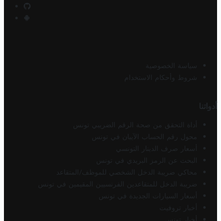
سياسة الخصوصية
شروط وأحكام الاستخدام
أدواتنا
أداة التحقق من صحة الرقم الضريبي تونس
محول رقم الحساب الآيبان في تونس
أسعار صرف الدينار التونسي
البحث عن الرمز البريدي في تونس
محاكي ضريبة الدخل الشخصي للموظف/المتقاعد
ضريبة الدخل للمتقاعدين الفرنسيين المقيمين في تونس
أسعار السيارات الجديدة في تونس
أخبار تروفيت
أخبار تونس