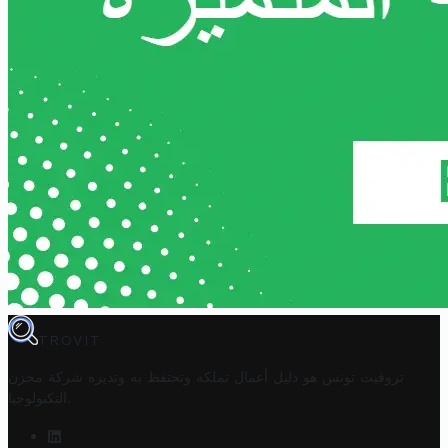
TROVIT
تروفيت تونس هو دليل أعمال تملكه وتحتفظ به وتديره
شركة مخزن
.
التكنولوجيا